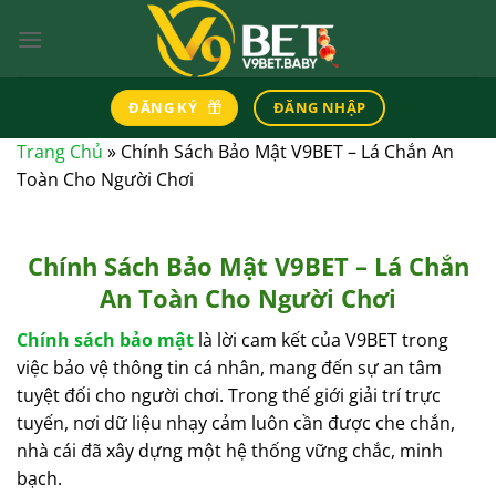
Bỏ
qua
nội
dung
ĐĂNG KÝ
ĐĂNG NHẬP
Trang Chủ
»
Chính Sách Bảo Mật V9BET – Lá Chắn An
Toàn Cho Người Chơi
Chính Sách Bảo Mật V9BET – Lá Chắn
An Toàn Cho Người Chơi
Chính sách bảo mật
là lời cam kết của V9BET trong
việc bảo vệ thông tin cá nhân, mang đến sự an tâm
tuyệt đối cho người chơi. Trong thế giới giải trí trực
tuyến, nơi dữ liệu nhạy cảm luôn cần được che chắn,
nhà cái đã xây dựng một hệ thống vững chắc, minh
bạch.