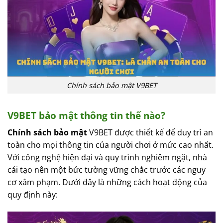
Chính sách bảo mật V9BET
V9BET bảo mật thông tin thế nào?
Chính sách bảo mật
V9BET được thiết kế để duy trì an
toàn cho mọi thông tin của người chơi ở mức cao nhất.
Với công nghệ hiện đại và quy trình nghiêm ngặt, nhà
cái tạo nên một bức tường vững chắc trước các nguy
cơ xâm phạm. Dưới đây là những cách hoạt động của
quy định này: