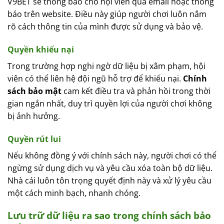
V9BET sẽ thông báo cho hội viên qua email hoặc thông
báo trên website. Điều này giúp người chơi luôn nắm
rõ cách thông tin của mình được sử dụng và bảo vệ.
Quyền khiếu nại
Trong trường hợp nghi ngờ dữ liệu bị xâm phạm, hội
viên có thể liên hệ đội ngũ hỗ trợ để khiếu nại.
Chính
sách bảo mật
cam kết điều tra và phản hồi trong thời
gian ngắn nhất, duy trì quyền lợi của người chơi không
bị ảnh hưởng.
Quyền rút lui
Nếu không đồng ý với chính sách này, người chơi có thể
ngừng sử dụng dịch vụ và yêu cầu xóa toàn bộ dữ liệu.
Nhà cái luôn tôn trọng quyết định này và xử lý yêu cầu
một cách minh bạch, nhanh chóng.
Lưu trữ dữ liệu ra sao trong chính sách bảo