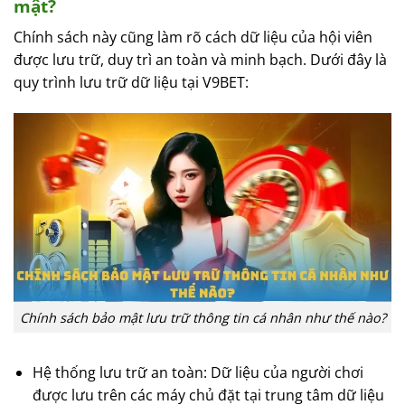
mật?
Chính sách này cũng làm rõ cách dữ liệu của hội viên
được lưu trữ, duy trì an toàn và minh bạch. Dưới đây là
quy trình lưu trữ dữ liệu tại V9BET:
Chính sách bảo mật lưu trữ thông tin cá nhân như thế nào?
Hệ thống lưu trữ an toàn: Dữ liệu của người chơi
được lưu trên các máy chủ đặt tại trung tâm dữ liệu