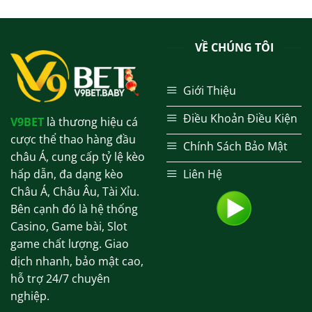
VỀ CHÚNG TÔI
Giới Thiệu
Điều Khoản Điều Kiện
V9BET
là thương hiệu cá
cược thể thao hàng đầu
Chính Sách Bảo Mật
châu Á, cung cấp tỷ lệ kèo
hấp dẫn, đa dạng kèo
Liên Hệ
Châu Á, Châu Âu, Tài Xỉu.
Bên cạnh đó là hệ thống
Casino, Game bài, Slot
game chất lượng. Giao
dịch nhanh, bảo mật cao,
hỗ trợ 24/7 chuyên
nghiệp.