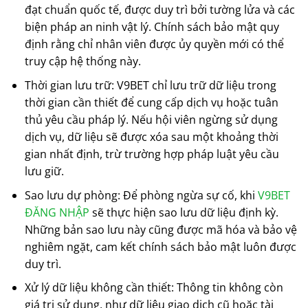
đạt chuẩn quốc tế, được duy trì bởi tường lửa và các
biện pháp an ninh vật lý. Chính sách bảo mật quy
định rằng chỉ nhân viên được ủy quyền mới có thể
truy cập hệ thống này.
Thời gian lưu trữ: V9BET chỉ lưu trữ dữ liệu trong
thời gian cần thiết để cung cấp dịch vụ hoặc tuân
thủ yêu cầu pháp lý. Nếu hội viên ngừng sử dụng
dịch vụ, dữ liệu sẽ được xóa sau một khoảng thời
gian nhất định, trừ trường hợp pháp luật yêu cầu
lưu giữ.
Sao lưu dự phòng: Để phòng ngừa sự cố, khi
V9BET
ĐĂNG NHẬP
sẽ thực hiện sao lưu dữ liệu định kỳ.
Những bản sao lưu này cũng được mã hóa và bảo vệ
nghiêm ngặt, cam kết chính sách bảo mật luôn được
duy trì.
Xử lý dữ liệu không cần thiết
: Thông tin không còn
giá trị sử dụng, như dữ liệu giao dịch cũ hoặc tài