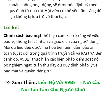
khoản không hoạt động, sẽ được xóa định kỳ theo
quy định từ nhà cái. Hội viên có thể yên tâm rằng dữ
liệu không bị lưu trữ vô thời hạn.
Lời kết
Chính sách bảo mật
thể hiện cam kết rõ ràng về việc
bảo vệ thông tin cá nhân và giao dịch của người dùng.
Mọi dữ liệu đều được mã hóa tiên tiến, đảm bảo an
toàn tuyệt đối trong quá trình truyền tải và lưu trữ. Bên
cạnh đó, V9BET thực hiện các biện pháp kiểm soát nội
bộ nghiêm ngặt, tuân thủ đầy đủ quy định pháp lý về
bảo mật và quyền riêng tư.
>> Xem Thêm:
Liên Hệ Với V9BET – Nơi Cầu
Nối Tận Tâm Cho Người Chơi