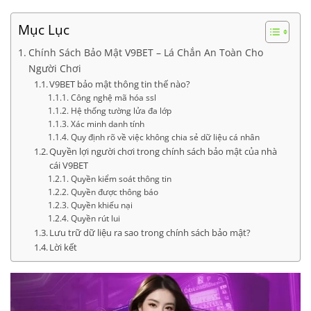
Mục Lục
Chính Sách Bảo Mật V9BET – Lá Chắn An Toàn Cho
Người Chơi
V9BET bảo mật thông tin thế nào?
Công nghệ mã hóa ssl
Hệ thống tường lửa đa lớp
Xác minh danh tính
Quy định rõ về việc không chia sẻ dữ liệu cá nhân
Quyền lợi người chơi trong chính sách bảo mật của nhà
cái V9BET
Quyền kiểm soát thông tin
Quyền được thông báo
Quyền khiếu nại
Quyền rút lui
Lưu trữ dữ liệu ra sao trong chính sách bảo mật?
Lời kết